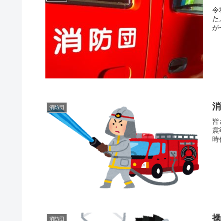
令
た
が
消
消防団
皆
震
時
消防団