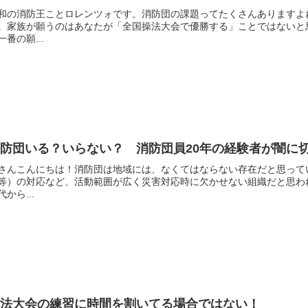
和の消防王ことロレンツォです。消防団の課題ってたくさんありますよ
。家族が願うのはあなたが「全国操法大会で優勝する」ことではないと
一番の願...
防団いる？いらない？ 消防団員20年の経験者が闇に
さんこんにちは！消防団は地域には、なくてはならない存在だと思って
等）の対応など、活動範囲が広く災害対応時に欠かせない組織だと思わ
代から...
操法大会の練習に時間を割いてる場合ではない！