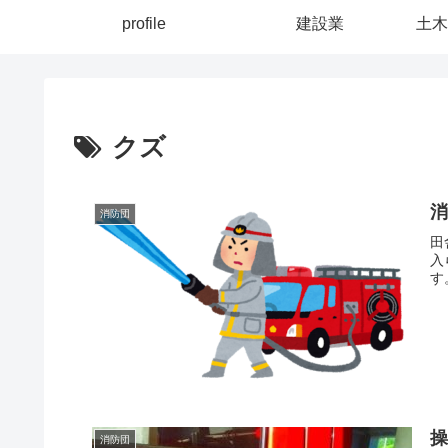
profile
建設業
土木
クズ
消防団
田
入
す
消防団