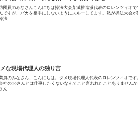
防団員のみなさんこんにちは操法大会某滅推進派代表のロレンツィオで
んですが、バカを相手にしないようにスルーしてます。私が操法大会が
操法...
ダメな現場代理人の独り言
業員のみなさん、こんにちは。ダメ現場代理人代表のロレンツィオです
会社の○○さんとは仕事したくないなんてこと言われたことありません
さん...