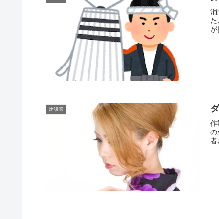
消
た
が
建設業
作
の
者