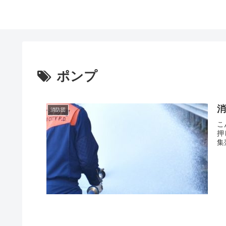
ポンプ
消防団
こ
押
集