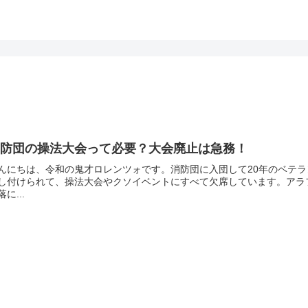
消防団の操法大会って必要？大会廃止は急務！
んにちは、令和の鬼才ロレンツォです。消防団に入団して20年のベテ
し付けられて、操法大会やクソイベントにすべて欠席しています。アラ
落に...