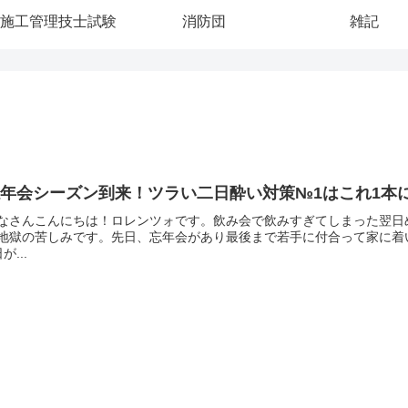
施工管理技士試験
消防団
雑記
忘年会シーズン到来！ツラい二日酔い対策№1はこれ1
なさんこんにちは！ロレンツォです。飲み会で飲みすぎてしまった翌日
地獄の苦しみです。先日、忘年会があり最後まで若手に付合って家に着
が...