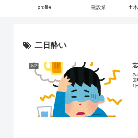
profile
建設業
土木
二日酔い
雑記
み
回
1日