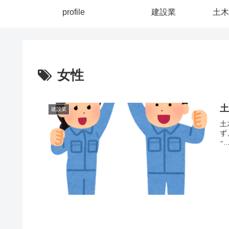
profile
建設業
土木
女性
建設業
土
ず
ｰ..