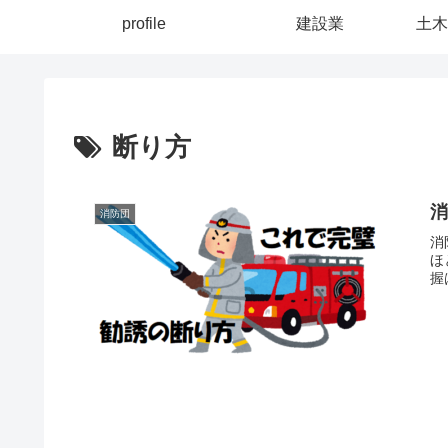
profile
建設業
土木
断り方
消防団
消
ほ
握