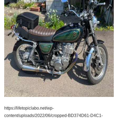
https://lifetopiclabo.net/wp-
content/uploads/2022/06/cropped-BD374D61-D4C1-