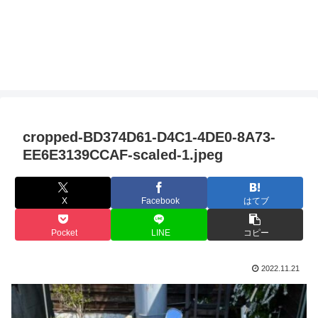
cropped-BD374D61-D4C1-4DE0-8A73-
EE6E3139CCAF-scaled-1.jpeg
X
Facebook
はてブ
Pocket
LINE
コピー
2022.11.21