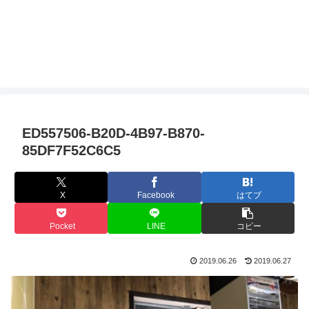
ED557506-B20D-4B97-B870-
85DF7F52C6C5
X
Facebook
はてブ
Pocket
LINE
コピー
2019.06.26
2019.06.27