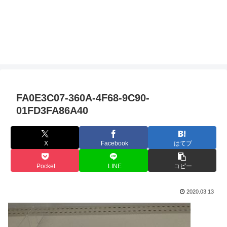
FA0E3C07-360A-4F68-9C90-
01FD3FA86A40
X
Facebook
はてブ
Pocket
LINE
コピー
2020.03.13