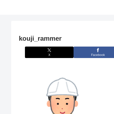
kouji_rammer
X
Facebook