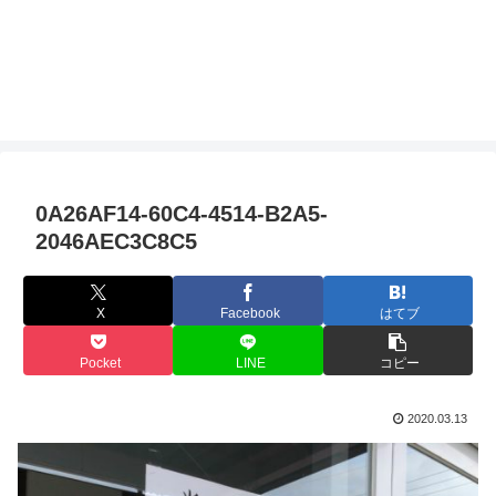
0A26AF14-60C4-4514-B2A5-
2046AEC3C8C5
X
Facebook
はてブ
Pocket
LINE
コピー
2020.03.13