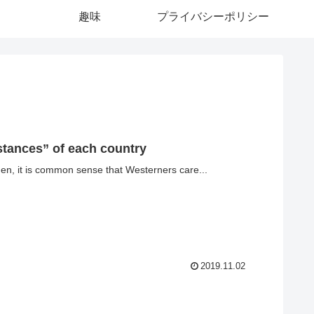
趣味
プライバシーポリシー
tances” of each country
 men, it is common sense that Westerners care...
2019.11.02