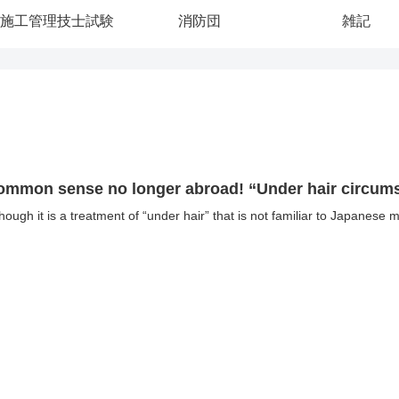
施工管理技士試験
消防団
雑記
ommon sense no longer abroad! “Under hair circums
though it is a treatment of “under hair” that is not familiar to Japanese