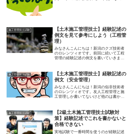
【土木施工管理技士】経験記述の
施工管理技士試験
例文を見て参考にしよう（工程管
理）
みなさんこんにちは！新潟のクズ技術者
のロレンツィオです。前回に続いて工程
管理の経験記述の例文を書いていきま
す。↓の過去問集は、解答の解説がわかり
やすいのでおススメです。分野別問題解
説集1級土木施工管理技術検定実地試験
【土木施工管理技士】経験記述の
施工管理技士試験
（2019年度） （スー...
例文（安全管理）
みなさんこんにちは！新潟の似非技術者
のロレンツィオです。友人工程管理と施
工管理しか書いてないけど他のは書かけ
ないの？ロレンツィオ嫌味か？友人わか
った？成長したな（笑）ロレンツィオ今
回は安全管理を書いたるわい！！今回
【2級土木施工管理技士試験対
施工管理技士試験
は、安全管理の経験記述の例...
策】経験記述でこれを書かないと
合格できない
実地試験で一番時間を使うのが経験記述