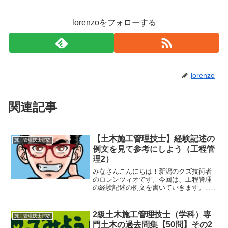
lorenzoをフォローする
lorenzo
関連記事
【土木施工管理技士】経験記述の
施工管理技士試験
例文を見て参考にしよう（工程管
理2）
みなさんこんにちは！新潟のクズ技術者
のロレンツィオです。今回は、工程管理
の経験記述の例文を書いていきます。↓の
過去問集は、解答の解説がわかりやすい
のでおススメです。分野別問題解説集1級
土木施工管理技術検定実地試験（2019年
2級土木施工管理技士（学科）専
施工管理技士試験
度） （スーパー...
門土木の過去問集【50問】その2