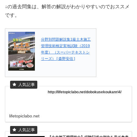
↓の過去問集は、解答の解説がわかりやすいのでおススメ
です。
分野別問題解説集1級土木施工
管理技術検定実地試験（2019
年度） （スーパーテキストシ
リーズ） [ 森野安信 ]
http://lifetopiclabo.net/dobokusekoukanri4/
lifetopiclabo.net