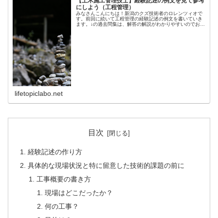
【土木施工管理技士】経験記述の例文を見て参考
にしよう（工程管理）
みなさんこんにちは！新潟のクズ技術者のロレンツィオで
す。前回に続いて工程管理の経験記述の例文を書いていき
ます。↓の過去問集は、解答の解説がわかりやすいのでおス
スメです。分野別問題解説集1級土木施工管理技術検定実
地試験（2019年度） （スー...
lifetopiclabo.net
目次
経験記述の作り方
具体的な現場状況と特に留意した技術的課題の前に
工事概要の書き方
現場はどこだったか？
何の工事？