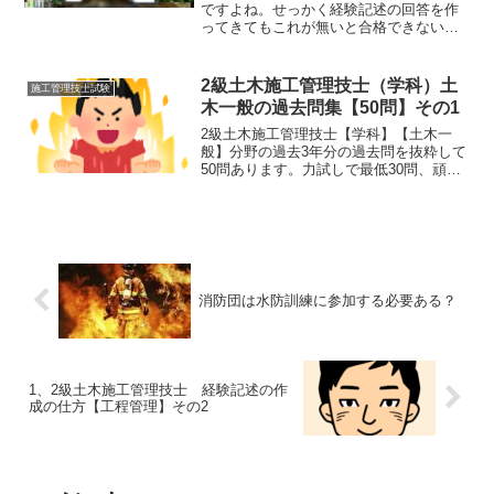
ですよね。せっかく経験記述の回答を作
ってきてもこれが無いと合格できないこ
とがあります。それは、数字です。品質
管理や出来形管理に数字が付き物です
が、これが曖昧だと近年の経験記述では
2級土木施工管理技士（学科）土
施工管理技士試験
合格できません。なぜなら、...
木一般の過去問集【50問】その1
2級土木施工管理技士【学科】【土木一
般】分野の過去3年分の過去問を抜粋して
50問あります。力試しで最低30問、頑張
れる人は50問解いてみてください。【2
級】専門土木の過去問はこちら【2級】法
規の過去問はこちら【2級】共通工学の過
去問はこちら...
消防団は水防訓練に参加する必要ある？
1、2級土木施工管理技士 経験記述の作
成の仕方【工程管理】その2