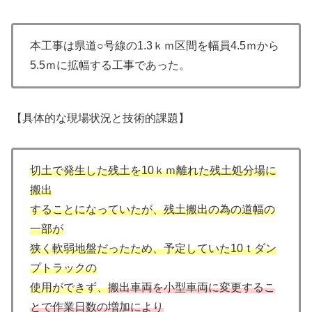
本工事は県道○号線の1.3ｋｍ区間を幅員4.5ｍから
5.5ｍに拡幅する工事であった。
【具体的な現場状況と技術的課題】
切土で発生した残土を10ｋｍ離れた残土処分場に
搬出
することになっていたが、残土搬出の為の道幅の
一部が
狭く軟弱地盤だったため、予定していた10ｔダン
プトラックの
使用ができず、
搬出車両を小型車両に変更するこ
とで作業日数の増加により