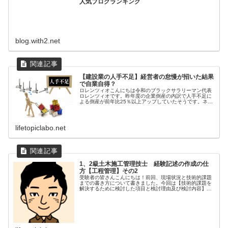
人気ブログランキング
blog.with2.net
【建設業の人手不足】経営者の怠慢が招いた結果
で自業自得？
ロレンツィオこんにちは令和のブラックサラリーマン代表
ロレンツィオです。昨年度の企業倒産の内訳で人手不足に
よる倒産が前年比25％以上アップしていたそうです。ネッ
トニュースや経済紙では、たびたび人手不足が話題に上が
ります。これは建設業界を含めた...
lifetopiclabo.net
1、2級土木施工管理技士 経験記述の作成の仕
方【工程管理】その2
受験者の皆さんこんにちは！前回、現場状況と技術的課題
までの書き方について書きました。今回は【技術的課題を
解決するために検討した項目と検討理由及び検討内容】の
書き方です。技術的課題を解決するために検討した項目と
検討理由及び検討内容検討理由と内...