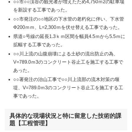
○○市○○渓谷の観光者が増えたため4,750ｍ2の駐車場
を新設する工事であった。
○○市発注の○○地区の下水管の老朽化に伴い、下水管
Φ200ｍｍ、L=2,300ｍを伏せ替える工事であった。
県道○号線の延長1.3ｋｍ区間を幅員4.5ｍから5.5ｍに
拡幅する工事であった。
○○川上流の山腹崩壊による土砂の流出防止の為、
V=789.0ｍ3のコンクリート谷止工を施工する工事で
あった。
○○署発注の治山工事で○○川上流部の流木対策の堰
堤、V=789.0ｍ3のコンクリート谷止工を施工する工
事であった。
具体的な現場状況と特に留意した技術的課
題【工程管理】