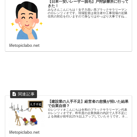
【日本一安いレーザー脱毛】戸狩診療所に行って
きた！
みなさんこんにちは！女子力高い系ブラックサラリーマン
のロレンツィオです。現場監督は発注者や工事現場の近隣
住民の対応を行いますので身なりはやっぱり大事ですね。
レーザー脱毛したいけど、高くて行けないなんて思ってい
ませんか？しかし、全国探せばある...
lifetopiclabo.net
【建設業の人手不足】経営者の怠慢が招いた結果
で自業自得？
ロレンツィオこんにちは令和のブラックサラリーマン代表
ロレンツィオです。昨年度の企業倒産の内訳で人手不足に
よる倒産が前年比25％以上アップしていたそうです。ネッ
トニュースや経済紙では、たびたび人手不足が話題に上が
ります。これは建設業界を含めた...
lifetopiclabo.net