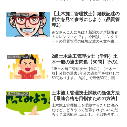
ないの？ロレンツィオ嫌味か？友人わか
った？成長したな（笑）ロレンツィオ今
回は安全管理を書いたるわい！！今回
【土木施工管理技士】経験記述の
施工管理技士試験
は、安全管理の経験記述の例...
例文を見て参考にしよう（品質管
理2）
みなさんこんにちは！新潟のクズ技術者
のロレンツィオです。今回は、コンクリ
ートの品質管理の経験記述の例文を書い
ていきます。↓の過去問集は、解答の解説
がわかりやすいのでおススメです。分野
別問題解説集1級土木施工管理技術検定実
2級土木施工管理技士（学科）土
施工管理技士試験
地試験（2019年度...
木一般の過去問集【50問】その1
2級土木施工管理技士【学科】【土木一
般】分野の過去3年分の過去問を抜粋して
50問あります。力試しで最低30問、頑張
れる人は50問解いてみてください。【2
級】専門土木の過去問はこちら【2級】法
規の過去問はこちら【2級】共通工学の過
土木施工管理技士試験の勉強方法
施工管理技士試験
去問はこちら...
【最速合格を目指すための方法】
土木施工管理技士を受験することに決め
たけど、どうやって勉強すればいいんだ
ろう？出題範囲は広いし、全部勉強する
時間は無いけど、効率よく勉強する方法
ってないかぁ？こんな疑問に答えます。