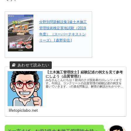
分野別問題解説集1級土木施工
管理技術検定実地試験（2019
年度） （スーパーテキストシ
リーズ） [ 森野安信 ]
【土木施工管理技士】経験記述の例文を見て参考
にしよう（品質管理2）
みなさんこんにちは！新潟のクズ技術者のロレンツィオで
す。今回は、コンクリートの品質管理の経験記述の例文を
書いていきます。↓の過去問集は、解答の解説がわかりやす
いのでおススメです。分野別問題解説集1級土木施工管理
技術検定実地試験（2019年度...
lifetopiclabo.net