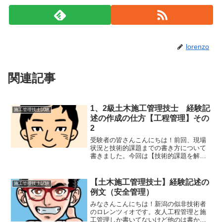
lorenzo
関連記事
1、2級土木施工管理技士 経験記
施工管理技士試験
述の作成の仕方【工程管理】その
2
受験者の皆さんこんにちは！前回、現場
状況と技術的課題までの書き方について
書きました。今回は【技術的課題を解決
するために検討した項目と検討理由及び
検討内容】の書き方です。技術的課題を
解決するために検討した項目と検討理由
【土木施工管理技士】経験記述の
施工管理技士試験
及び検討内容検討理由と内...
例文（安全管理）
みなさんこんにちは！新潟の似非技術者
のロレンツィオです。友人工程管理と施
工管理しか書いてないけど他のは書かけ