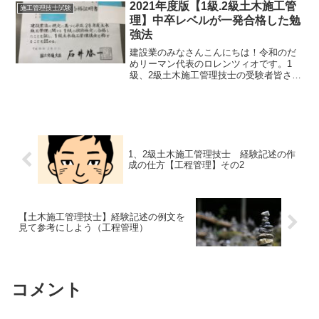
私は恥ずかしながら学生時代は全くと言
2021年度版【1級.2級土木施工管
施工管理技士試験
っていいほど勉強をしてき...
理】中卒レベルが一発合格した勉
強法
建設業のみなさんこんにちは！令和のだ
めリーマン代表のロレンツィオです。1
級、2級土木施工管理技士の受験者皆さん
勉強がんばってますか？土木施工管理技
士の資格って難しそうどうやって勉強し
たらいいんだろう？ロレンツォ中卒レベ
ルのロレンツォでも合格...
1、2級土木施工管理技士 経験記述の作
成の仕方【工程管理】その2
【土木施工管理技士】経験記述の例文を
見て参考にしよう（工程管理）
コメント