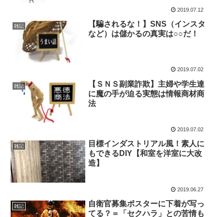
2019.07.12
【騙されるな！】SNS（インスタ
雑記
など）は儲かるの真実は○○だ！
2019.07.02
【ＳＮＳ副業詐欺】主婦や学生達
雑記
に魔の手が迫る実態は情報商材商
法
2019.07.02
目標インダストリアル風！素人に
雑記
もできるDIY【和室を洋室に大改
造】
2019.06.27
自衛官募集ポスターに下着が写っ
雑記
てる？＝「セクハラ」との苦情も