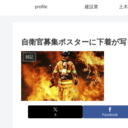
profile
建設業
土木
自衛官募集ポスターに下着が写
雑記
X
Facebook