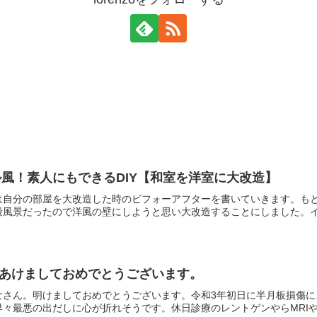
風！素人にもできるDIY【和室を洋室に大改造】
は自分の部屋を大改造した時のビフォーアフターを書いていきます。も
風景だったので洋風の壁にしようと思い大改造することにしました。イメ
年！あけましておめでとうございます。
なさん。明けましておめでとうございます。令和3年初日に半月板損傷
々最悪の出だしに心が折れそうです。休日診療のレントゲンやらMRIやら