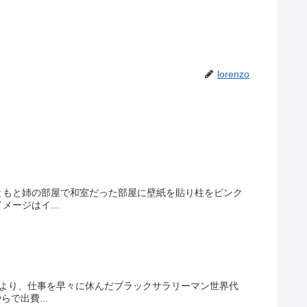
lorenzo
ともと姉の部屋で和室だった部屋に壁紙を貼り柱をピンク
ージはイ...
により、仕事を早々に休んだブラックサラリーマン世界代
で出費...