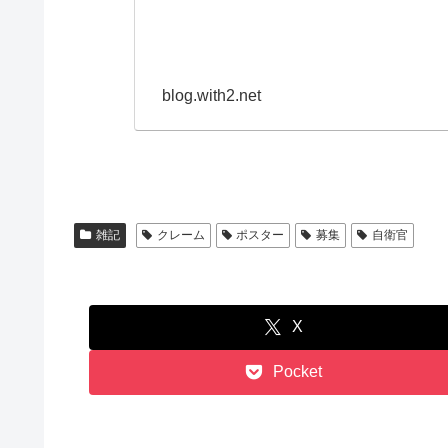
blog.with2.net
雑記
クレーム
ポスター
募集
自衛官
X
Pocket