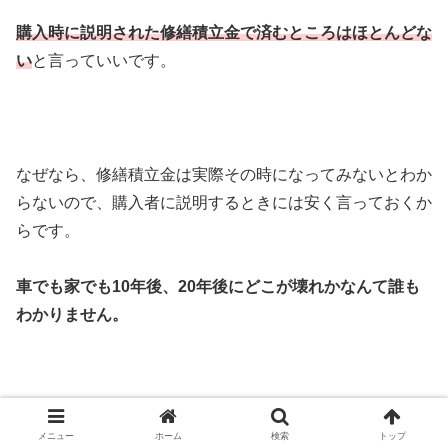
購入時に説明された修繕積立金で済むところはほとんどな
い
と言っていいです。
なぜなら、修繕積立金は実際その時になってみないとわか
らないので、購入者に説明するときには安く言っておくか
らです。
車でも家でも10年後、20年後にどこが壊れかなんて誰も
わかりません。
ましてや物価の変動や賃金の上昇など予測できません。
メニュー
ホーム
検索
トップ