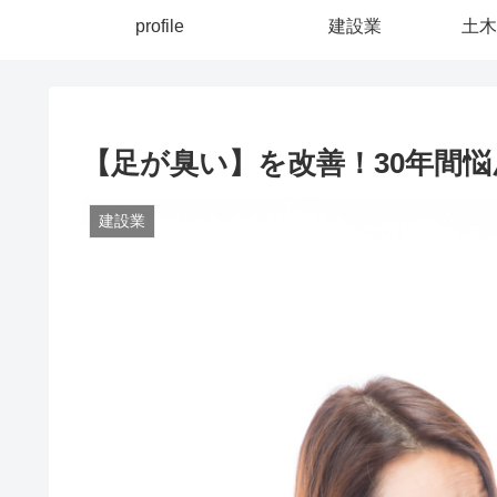
profile
建設業
土木
【足が臭い】を改善！30年間
建設業