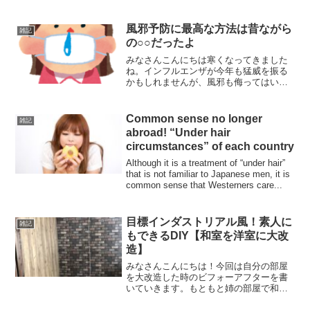
風邪予防に最高な方法は昔ながら
雑記
の○○だったよ
みなさんこんにちは寒くなってきました
ね。インフルエンザが今年も猛威を振る
かもしれませんが、風邪も侮ってはいけ
ません。長引けば結構つらいですし、大
事に時に限って風邪をひいたりインフル
エンザにかかったりするもですよね。今
Common sense no longer
雑記
回は風邪予防に最高の方法...
abroad! “Under hair
circumstances” of each country
Although it is a treatment of “under hair”
that is not familiar to Japanese men, it is
common sense that Westerners care...
目標インダストリアル風！素人に
雑記
もできるDIY【和室を洋室に大改
造】
みなさんこんにちは！今回は自分の部屋
を大改造した時のビフォーアフターを書
いていきます。もともと姉の部屋で和室
だった部屋に壁紙を貼り柱をピンクに塗