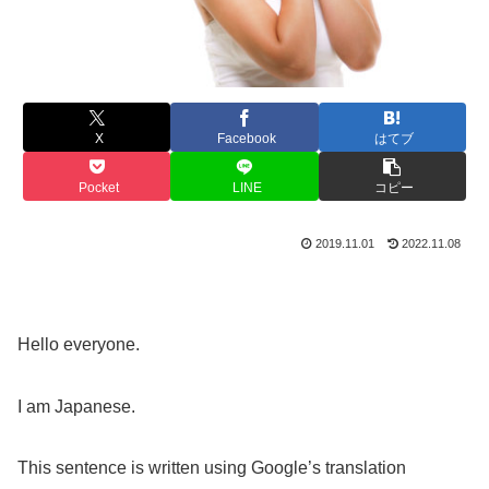
X
Facebook
はてブ
Pocket
LINE
コピー
2019.11.01
2022.11.08
Hello everyone.
I am Japanese.
This sentence is written using Google’s translation