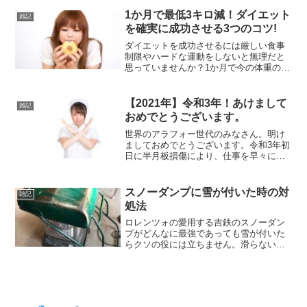
ってあったんですが、殺風景だったので
洋風の壁にしようと思い大改造すること
1か月で最低3キロ減！ダイエット
雑記
にしました。イメージはイ...
を確実に成功させる3つのコツ!
ダイエットを成功させるには厳しい食事
制限やハードな運動をしないと無理だと
思っていませんか？1か月で今の体重の
10％以上落としたいならライザップのよ
うに食事制限＆ジム通いが必要になって
きますが、3キロ程度なら自宅で日常生活
【2021年】令和3年！あけまして
雑記
をちょっと工夫するだ...
おめでとうございます。
世界のアラフォー世代のみなさん。明け
ましておめでとうございます。令和3年初
日に半月板損傷により、仕事を早々に休
んだブラックサラリーマン世界代表のロ
レンツォです。新年早々最悪の出だしに
心が折れそうです。休日診療のレントゲ
スノーダンプに雪が付いた時の対
雑記
ンやらMRIやらで出費...
処法
ロレンツォの愛用する吉鉄のスノーダン
プがどんなに最強であっても雪が付いた
らクソの役には立ちません。滑らないし
雪が落ちないので重くて仕事にならない
んですよね。こんな時の対処法を紹介し
ます。新潟県豪雪地帯に住むプロが実践
する方法パラフィンワック...