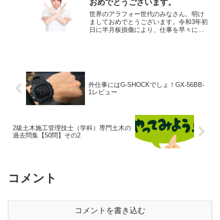
おめでとうございます。
世界のアラフォー世代のみなさん。明け
ましておめでとうございます。令和3年初
日に半月板損傷により、仕事を早々に休
んだブラックサラリーマン世界代表のロ
レンツォです。新年早々最悪の出だしに
心が折れそうです。休日診療のレントゲ
ンやらMRIやらで出費...
外仕事にはG-SHOCKでしょ！GX-56BB-
1レビュー
2級土木施工管理技士（学科）専門土木の
過去問集【50問】その2
コメント
コメントを書き込む