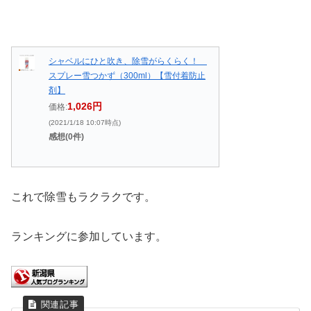
シャベルにひと吹き、除雪がらくらく！
スプレー雪つかず（300ml）【雪付着防止
剤】
1,026円
価格:
(2021/1/18 10:07時点)
感想(0件)
これで除雪もラクラクです。
ランキングに参加しています。