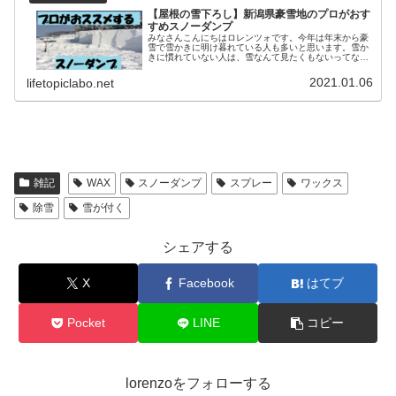
【屋根の雪下ろし】新潟県豪雪地のプロがおす
すめスノーダンプ
みなさんこんにちはロレンツォです。今年は年末から豪
雪で雪かきに明け暮れている人も多いと思います。雪か
きに慣れていない人は、雪なんて見たくもないってなっ
ているんじゃないでしょうか？嘆いていても雪はなくな
らないので、少しでも雪かきが楽になるよう...
2021.01.06
lifetopiclabo.net
雑記
WAX
スノーダンプ
スプレー
ワックス
除雪
雪が付く
シェアする
X
Facebook
はてブ
Pocket
LINE
コピー
lorenzoをフォローする