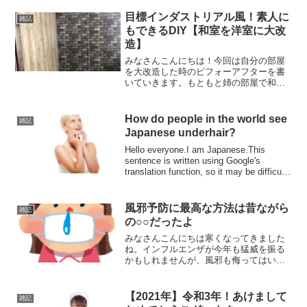
止まって、アウトドア派には非常に人気
の高い車だと感じます。長年乗り続けた
目標インダストリアル風！素人に
雑記
ドライバーとして、デ...
もできるDIY【和室を洋室に大改
造】
みなさんこんにちは！今回は自分の部屋
を大改造した時のビフォーアフターを書
いていきます。もともと姉の部屋で和室
だった部屋に壁紙を貼り柱をピンクに塗
ってあったんですが、殺風景だったので
洋風の壁にしようと思い大改造すること
How do people in the world see
雑記
にしました。イメージはイ...
Japanese underhair?
Hello everyone.I am Japanese.This
sentence is written using Google's
translation function, so it may be difficult
to rea...
風邪予防に最高な方法は昔ながら
雑記
の○○だったよ
みなさんこんにちは寒くなってきました
ね。インフルエンザが今年も猛威を振る
かもしれませんが、風邪も侮ってはいけ
ません。長引けば結構つらいですし、大
事に時に限って風邪をひいたりインフル
エンザにかかったりするもですよね。今
【2021年】令和3年！あけまして
雑記
回は風邪予防に最高の方法...