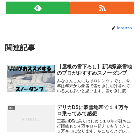
lorenzo
関連記事
【屋根の雪下ろし】新潟県豪雪地
建設業
のプロがおすすめスノーダンプ
みなさんこんにちはロレンツォです。今
年は年末から豪雪で雪かきに明け暮れて
いる人も多いと思います。雪かきに慣れ
ていない人は、雪なんて見たくもないっ
てなっているんじゃないでしょうか？嘆
いていても雪はなくならないので、少し
デリカD5に豪雪地帯で１４万キ
雑記
でも雪かきが楽になるよう...
ロ乗ってみて感想
三菱のD5に乗りはじめて１０年が経ち走
行距離も１４万キロを超えてもうじき１
５万キロになります。冬になるとゲレン
デに他県ナンバーのデリカD5がメッチャ