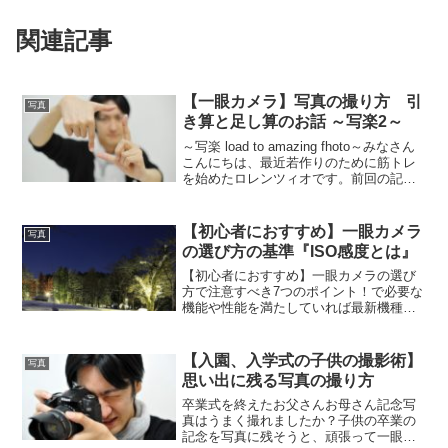
関連記事
【一眼カメラ】写真の撮り方 引
写真
き算と足し算のお話 ～写楽2～
～写楽 load to amazing fhoto～みなさん
こんにちは、最近若作りのために筋トレ
を始めたロレンツィオです。前回の記事
では撮りたい物をフレームに入れる大切
さについて書きました。撮りたい物がし
っかり写真の中に納まるように意識し
【初心者におすすめ】一眼カメラ
写真
て...
の選び方の基準『ISO感度とは』
【初心者におすすめ】一眼カメラの選び
方で注意すべき7つのポイント！で必要な
機能や性能を満たしていれば最新機種に
こだわる必要はないことをお伝えしまし
た。カメラの各性能がどのくらいあれば
十分なのか？わからないですよね。ISO
【入園、入学式の子供の撮影術】
写真
感度（イソかんど）と...
思い出に残る写真の撮り方
卒業式を終えたお父さんお母さん記念写
真はうまく撮れましたか？子供の卒業の
記念を写真に残そうと、頑張って一眼カ