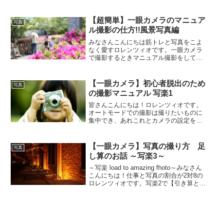
メラを買って撮影に挑んでみたものの、
なかなかいい写真が撮れなかった人も多
いと思います。そこで今回は卒業式はう
【超簡単】一眼カメラのマニュア
写真
まく行かなかった人が入学...
ル撮影の仕方!!風景写真編
みなさんこんにちは筋トレと写真をこよ
なく愛すロレンツィオです。一眼カメラ
で撮影するときマニュアル撮影をしてみ
たいけど、設定の仕方がわからなくて踏
み切れない人向けに超簡単にできる方法
を書いていきます。カメラ設定の三大要
【一眼カメラ】初心者脱出のため
写真
素はISO感度・絞り・シ...
の撮影マニュアル 写楽1
皆さんこんにちは！ロレンツィオです。
オートモードでの撮影は撮りたいものに
集中でき、あれこれとカメラの設定をい
じっていてシャッターチャンスを逃すこ
とも少なくできて非常に便利です。オー
トモードでの撮影を否定しませんが、せ
【一眼カメラ】写真の撮り方 足
写真
っかく一眼カメラを買った...
し算のお話 ～写楽3～
～写楽 load to amazing fhoto～みなさん
こんにちは！仕事と写真の割合が2対8の
ロレンツィオです。写楽2で【引き算と足
し算】と言っておきながら足し算のこと
に全く触れずに終わってしまいましたの
で、今回は写真の構図で必要な足し...