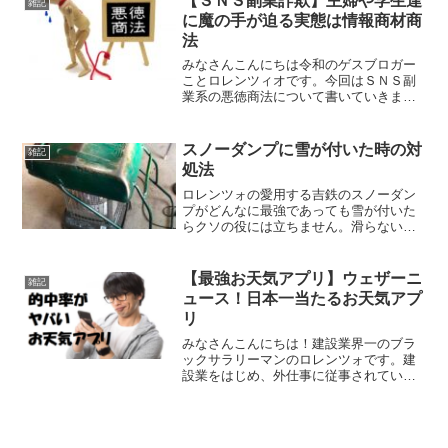
【ＳＮＳ副業詐欺】主婦や学生達
雑記
にしました。イメージはイ...
に魔の手が迫る実態は情報商材商
法
みなさんこんにちは令和のゲスブロガー
ことロレンツィオです。今回はＳＮＳ副
業系の悪徳商法について書いていきま
す。友人最近SNSで稼いでるアピールし
てる主婦をよう見かけるんやけれど、あ
れってなんなん？ロレンツィオ悪徳商法
スノーダンプに雪が付いた時の対
雑記
や！悪徳商法！お前は頭が...
処法
ロレンツォの愛用する吉鉄のスノーダン
プがどんなに最強であっても雪が付いた
らクソの役には立ちません。滑らないし
雪が落ちないので重くて仕事にならない
んですよね。こんな時の対処法を紹介し
ます。新潟県豪雪地帯に住むプロが実践
【最強お天気アプリ】ウェザーニ
雑記
する方法パラフィンワック...
ュース！日本一当たるお天気アプ
リ
みなさんこんにちは！建設業界一のブラ
ックサラリーマンのロレンツォです。建
設業をはじめ、外仕事に従事されている
方ってお天気が気になりますよね。天気
予報ってなかなか当たらないなぁ。よく
当たるお天気アプリってないかなぁ？天
気予報って予報範囲が広す...