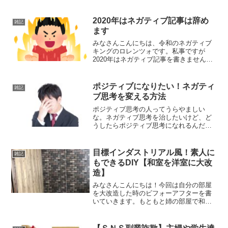
2020年はネガティブ記事は辞め
雑記
ます
みなさんこんにちは、令和のネガティブ
キングのロレンツォです。私事ですが
2020年はネガティブ記事を書きません。
ブログを開設して1年が過ぎようとしてい
る2019年12月現在、改めて自分の記事を
読み返すとネガティブな記事が多いこと
ポジティブになりたい！ネガティ
雑記
に改めて気が付...
ブ思考を変える方法
ポジティブ思考の人ってうらやましい
な。ネガティブ思考を治したいけど、ど
うしたらポジティブ思考になれるんだろ
う。ネガティブな人とポジティブの人の
違いがわかれば、ポジティブ思考になれ
るかな？こういった疑問を解決します。
目標インダストリアル風！素人に
雑記
この記事を読んでいるという...
もできるDIY【和室を洋室に大改
造】
みなさんこんにちは！今回は自分の部屋
を大改造した時のビフォーアフターを書
いていきます。もともと姉の部屋で和室
だった部屋に壁紙を貼り柱をピンクに塗
ってあったんですが、殺風景だったので
洋風の壁にしようと思い大改造すること