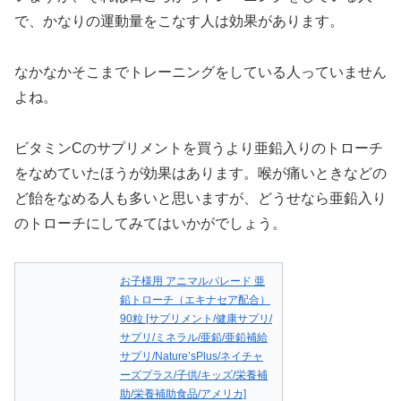
で、かなりの運動量をこなす人は効果があります。
なかなかそこまでトレーニングをしている人っていません
よね。
ビタミンCのサプリメントを買うより亜鉛入りのトローチ
をなめていたほうが効果はあります。喉が痛いときなどの
ど飴をなめる人も多いと思いますが、どうせなら亜鉛入り
のトローチにしてみてはいかがでしょう。
お子様用 アニマルパレード 亜
鉛トローチ（エキナセア配合）
90粒 [サプリメント/健康サプリ/
サプリ/ミネラル/亜鉛/亜鉛補給
サプリ/Nature’sPlus/ネイチャ
ーズプラス/子供/キッズ/栄養補
助/栄養補助食品/アメリカ]